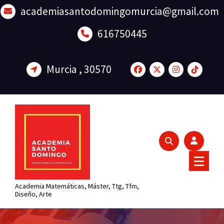
Saltar
academiasantodomingomurcia@gmail.com
al
contenido
616750445
Murcia , 30570
Academia Matemáticas, Máster, Ttg, Tfm,
Diseño, Arte