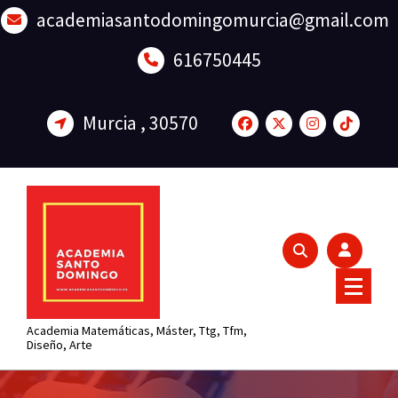
Saltar
academiasantodomingomurcia@gmail.com
al
contenido
616750445
Murcia , 30570
Academia Matemáticas, Máster, Ttg, Tfm,
Diseño, Arte