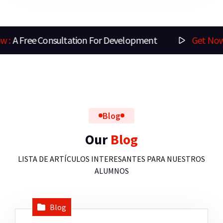
ree Consultation For Development
Get Now :
A Fr
Blog
Our
Blog
LISTA DE ARTÍCULOS INTERESANTES PARA NUESTROS
ALUMNOS
Blog