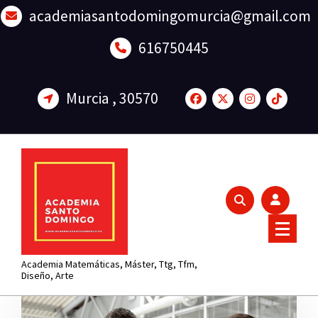
Saltar
academiasantodomingomurcia@gmail.com
al
contenido
616750445
Murcia , 30570
Academia Matemáticas, Máster, Ttg, Tfm,
Diseño, Arte