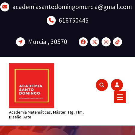
Saltar
academiasantodomingomurcia@gmail.com
al
contenido
616750445
Murcia , 30570
Academia Matemáticas, Máster, Ttg, Tfm,
Diseño, Arte